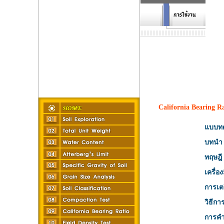
California Bearing Ra
แบบทด
บทนำ
ทฤษฎี
เครื่อ
การเตร
วิธีก
การค