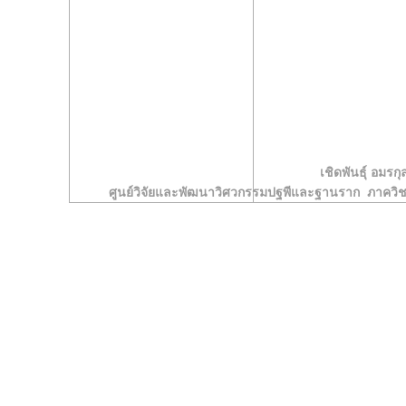
เชิดพันธุ์ อมรกุ
ศูนย์วิจัยและพัฒนาวิศวกรรมปฐพีและฐานราก ภาคว