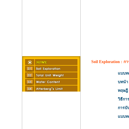
Soil Exploration : กา
แบบทด
บทนำ
ทฤษฎี
วิธีก
การบัน
แบบทด