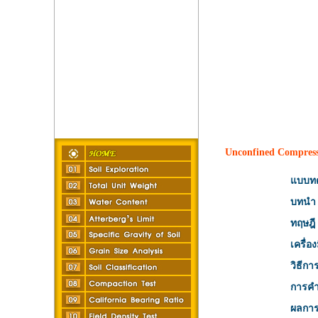
Unconfined Compress
แบบทด
บทนำ
ทฤษฎี
เครื่อ
วิธีก
การค
ผลกา