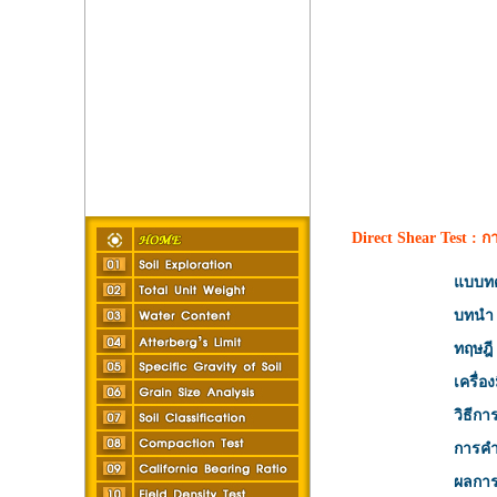
Direct Shear Test 
แบบทด
บทนำ
ทฤษฎี
เครื่อ
วิธีก
การค
ผลกา