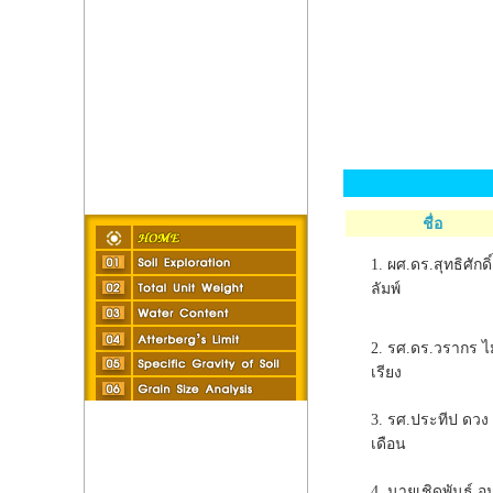
ชื่อ
1. ผศ.ดร.สุทธิศักดิ
ลัมพ์
2. รศ.ดร.วรากร ไม
เรียง
3. รศ.ประทีป ดวง
เดือน
4. นายเชิดพันธุ์ อ