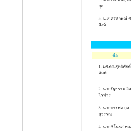
กุล
5. น.ส.ศิริลักษณ์ ศิ
สิงห์
ชื่อ
1. ผศ.ดร.สุทธิศักดิ
ลัมพ์
2. นายรัฐธรรม อิ
โรฬาร
3. นายบรรพต กุล
สุวรรณ
4. นายชิโนรส ทอ