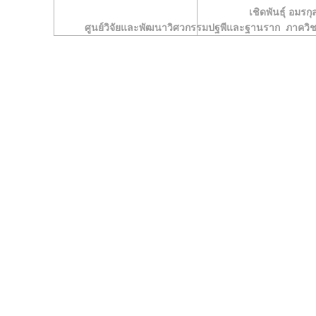
เชิดพันธุ์ อมรกุ
ศูนย์วิจัยและพัฒนาวิศวกรรมปฐพีและฐานราก ภาคว