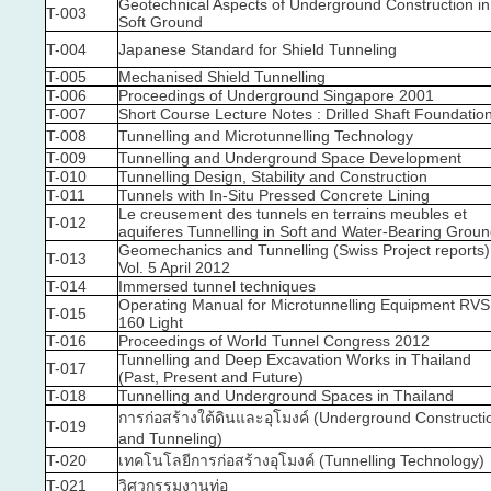
Geotechnical Aspects of Underground Construction in
T-003
Soft Ground
T-004
Japanese Standard for Shield Tunneling
T-005
Mechanised Shield Tunnelling
T-006
Proceedings of Underground Singapore 2001
T-007
Short Course Lecture Notes : Drilled Shaft Foundatio
T-008
Tunnelling and Microtunnelling Technology
T-009
Tunnelling and Underground Space Development
T-010
Tunnelling Design, Stability and Construction
T-011
Tunnels with In-Situ Pressed Concrete Lining
Le creusement des tunnels en terrains meubles et
T-012
aquiferes Tunnelling in Soft and Water-Bearing Grou
Geomechanics and Tunnelling (Swiss Project reports)
T-013
Vol. 5 April 2012
T-014
Immersed tunnel techniques
Operating Manual for Microtunnelling Equipment RVS
T-015
160 Light
T-016
Proceedings of World Tunnel Congress 2012
Tunnelling and Deep Excavation Works in Thailand
T-017
(Past, Present and Future)
T-018
Tunnelling and Underground Spaces in Thailand
การก่อสร้างใต้ดินและอุโมงค์ (Underground Constructi
T-019
and Tunneling)
T-020
เทคโนโลยีการก่อสร้างอุโมงค์ (Tunnelling Technology)
T-021
วิศวกรรมงานท่อ