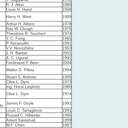
R. J. Atkin
1980
Louis N. Hand
1998
d
Harry H. West
1989
Arthur H. Nilson
1978
Ray W. Clough
1975
Theodore R. Tauchert
1974
Y. C. Fung
1965
P. Karasudhi
1991
V.V. Novozhilov
1953
J. R. Barber
2001
A. C. Ugural
1991
Ferdinand P. Beer
2004
Walter D. Pilkey
1994
Stuart S. Antman
1995
Clive L. Dym
1973
Ing. Horst Leipholz
1980
Clive L. Dym
1974
James F. Doyle
1991
ds
Louis C. Tartaglione
1991
Russell C. Hibbeler
1995
Aslam Kassimali
1999
W.F. Chen
1987