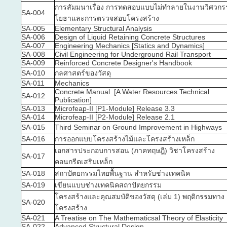
การสัมมนาเรื่อง การทดสอบแบบไม่ทำลายในงานวิศวกร
SA-004
โยธาและการตรวจสอบโครงสร้าง
SA-005
Elementary Structural Analysis
SA-006
Design of Liquid Retaining Concrete Structures
SA-007
Engineering Mechanics [Statics and Dynamics]
SA-008
Civil Engineering for Underground Rail Transport
SA-009
Reinforced Concrete Designer's Handbook
SA-010
กลศาสตร์ของวัสดุ
SA-011
Mechanics
Concrete Manual [A Water Resources Technical
SA-012
Publication]
SA-013
Microfeap-II [P1-Module] Release 3.3
SA-014
Microfeap-II [P2-Module] Release 2.1
SA-015
Third Seminar on Ground Improvement in Highways
SA-016
การออกแบบโครงสร้างไม้และโครงสร้างเหล็ก
เอกสารประกอบการสอน (ภาคทฤษฎี) วิชาโครงสร้าง
SA-017
คอนกรีตเสริมเหล็ก
SA-018
สถาปัตยกรรมไทยพื้นฐาน สำหรับช่างเทคนิค
SA-019
เขียนแบบช่างเทคนิคสถาปัตยกรรม
โครงสร้างและคุณสมบัติของวัสดุ (เล่ม 1) พฤติกรรมทาง
SA-020
โครงสร้าง
SA-021
A Treatise on The Mathematicsal Theory of Elasticity
SA-022
Advanced Structural Design