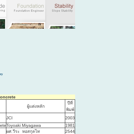
Concrete
ปีที่
ผู้แต่งหลัก
พิมพ์
JCI
2003
rete
Toyoaki Miyagawa
1981
ผศ.วีระ หอสกุลไท
2544