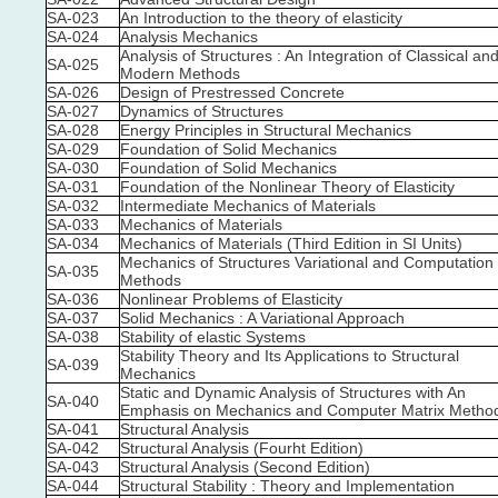
SA-023
An Introduction to the theory of elasticity
SA-024
Analysis Mechanics
Analysis of Structures : An Integration of Classical an
SA-025
Modern Methods
SA-026
Design of Prestressed Concrete
SA-027
Dynamics of Structures
SA-028
Energy Principles in Structural Mechanics
SA-029
Foundation of Solid Mechanics
SA-030
Foundation of Solid Mechanics
SA-031
Foundation of the Nonlinear Theory of Elasticity
SA-032
Intermediate Mechanics of Materials
SA-033
Mechanics of Materials
SA-034
Mechanics of Materials (Third Edition in SI Units)
Mechanics of Structures Variational and Computation
SA-035
Methods
SA-036
Nonlinear Problems of Elasticity
SA-037
Solid Mechanics : A Variational Approach
SA-038
Stability of elastic Systems
Stability Theory and Its Applications to Structural
SA-039
Mechanics
Static and Dynamic Analysis of Structures with An
SA-040
Emphasis on Mechanics and Computer Matrix Metho
SA-041
Structural Analysis
SA-042
Structural Analysis (Fourht Edition)
SA-043
Structural Analysis (Second Edition)
SA-044
Structural Stability : Theory and Implementation