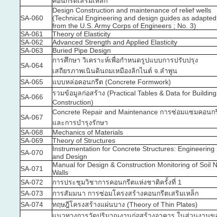
คอนกรีตเสริมเหล็ก
Design Construction and maintenance of relief wells
SA-060
(Technical Engineering and design guides as adapted
from the U.S. Army Corps of Engineers ; No. 3)
SA-061
Theory of Elasticity
SA-062
Advanced Strength and Applied Elasticity
SA-063
Buried Pipe Design
การศึกษา วิเคราะห์เพื่อกำหนดรูปแบบการปรับปรุง
SA-064
เสถียรภาพเนินดินถมเหมืองลิกไนต์ จ.ลำพูน
SA-065
แบบหล่อคอนกรีต (Concrete Formwork)
รวมข้อมูลก่อสร้าง (Practical Tables & Data for Building
SA-066
Construction)
Concrete Repair and Maintenance การซ่อมแซมคอนกร
SA-067
และการบำรุงรักษา
SA-068
Mechanics of Materials
SA-069
Theory of Structures
Instrumentation for Concrete Structures: Engineering
SA-070
and Design
Manual for Design & Construction Monitoring of Soil N
SA-071
Walls
SA-072
การประชุมวิชาการคอนกรีตแห่งชาติครั้งที่ 1
SA-073
การสัมมนา การซ่อมโครงสร้างคอนกรีตเสริมเหล็ก
SA-074
ทฤษฎีโครงสร้างแผ่นบาง (Theory of Thin Plates)
แนวทางการวัดปริมาณงานก่อสร้างอาคาร ในส่วนงานข