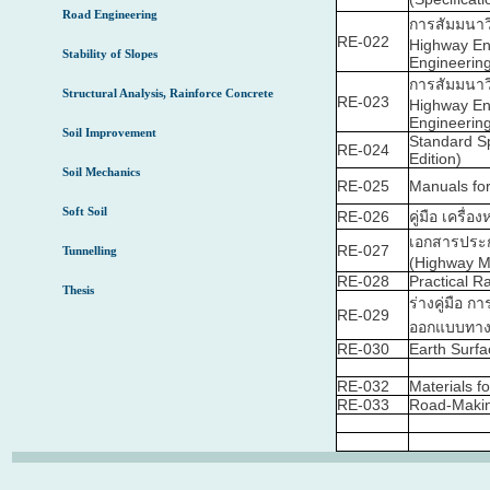
Road Engineering
การสัมมนาวิ
RE-022
Highway Eng
Stability of Slopes
Engineering
การสัมมนาวิ
Structural Analysis, Rainforce Concrete
RE-023
Highway Eng
Engineering
Soil Improvement
Standard Sp
RE-024
Edition)
Soil Mechanics
RE-025
Manuals for
Soft Soil
RE-026
คู่มือ เครื
เอกสารประ
RE-027
Tunnelling
(Highway Ma
RE-028
Practical R
Thesis
ร่างคู่มือ 
RE-029
ออกแบบทาง
RE-030
Earth Surf
RE-032
Materials f
RE-033
Road-Makin