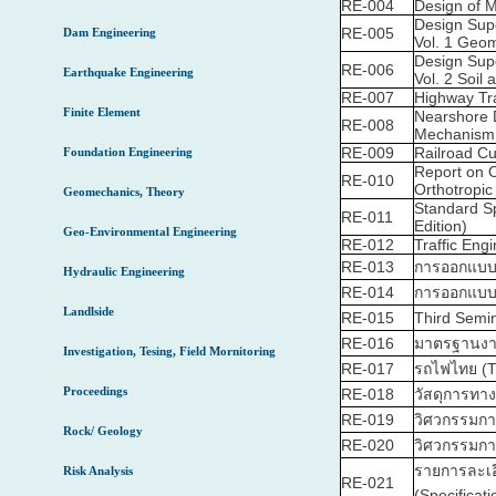
RE-004
Design of 
Design Supe
RE-005
Dam Engineering
Vol. 1 Geom
Design Supe
RE-006
Earthquake Engineering
Vol. 2 Soil
RE-007
Highway Tra
Finite Element
Nearshore 
RE-008
Mechanism
RE-009
Railroad C
Foundation Engineering
Report on O
RE-010
Orthotropic
Geomechanics, Theory
Standard Sp
RE-011
Edition)
Geo-Environmental Engineering
RE-012
Traffic Eng
RE-013
การออกแบบผ
Hydraulic Engineering
RE-014
การออกแบบผ
Landlside
RE-015
Third Semi
RE-016
มาตรฐานงาน
Investigation, Tesing, Field Mornitoring
RE-017
รถไฟไทย (Th
Proceedings
RE-018
วัสดุการทาง
RE-019
วิศวกรรมกา
Rock/ Geology
RE-020
วิศวกรรมกา
รายการละเ
Risk Analysis
RE-021
(Specificat