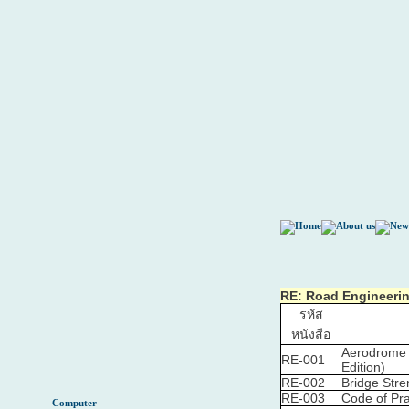
RE: Road Engineeri
รหัส
หนังสือ
Aerodrome 
RE-001
Edition)
RE-002
Bridge Stre
RE-003
Code of Pra
Computer