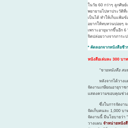
ในวัย 60 กว่าๆ ลูกศิษย
พยายามไปหาประวัติที่เค
เป็นได้ ทำให้เก็บแฟ้มข้
อยากให้ทบทวนบ่อยๆ จะได
เพราะอายุมากขึ้นอีก 6
จิตปล่อยวางจากภาระประ
* คัดลอกจากหนังสือชีวป
หนังสือเล่มละ 300 บาท
"ขายหนังสือ สมท
หลังจากได้วางแผนที่จะ
จัดงานเกษียณอายุราชการ 
แสดงความขอบคุณช่วงช
ซึ่งในการจัดงาน จำเป
จัดเก็บคนละ 1,000 บาท 
จัดงานนี้ มีนโยบายว่า 
วางแผน
จำหน่ายหนังส