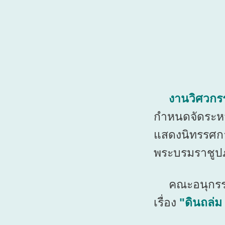
งานวิศวกรร
กำหนดจัดระหว
แสดงนิทรรศก
พระบรมราชูปภั
คณะอนุกรรมก
เรื่อง
"ดินถล่ม