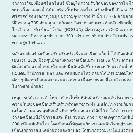
จากการวิจัยเขื่อนศรีนครินทร์ ซึ่งอยู่ในความรับผิดชอบของการไฟฟ้าฝ
ขนาดใหญ่และจุน้ำได้มากที่สุดในประเทศไทย สร้างขึ้นเมื่อปี พ.ศ.
ศรีสวัสดิ์ จังหวัดกาญจนบุรี มีความจุของอ่างเก็บน้ำ 17,745 ล้านลูกบา
ที่มีความจุ 785 ล้าน ลูกบาศก์เมตร ถือว่าต่างกันมาก สำหรับเขื่อนที่ส
โซเวียตเก่า ชื่อเขื่อน “โรกัน” (ROGUN) มีความสูงกว่า 300 เมตร
หยกเพราะมีความสูงประมาณ 300 กว่าเมตรเช่นกัน สำหรับในประเทศไทยเ
ความสูง 154 เมตร
หลังจากก่อสร้างเขื่อนศรีนครินทร์เสร็จและเริ่มกักเก็บน้ำได้เกิดแผ่
เมษายน 2526 มีจุดศูนย์กลางห่างจากเขื่อนประมาณ 55 กิโลเมตร ผลกา
ดินไหวเกิดจากน้ำหนักน้ำกดทับพื้นดินเพิ่มขึ้นประกอบกับแรงดันน้ำ
แผ่นดิน จึงมีการขยับตัว และเกิดแผ่นดินไหว ต่อมาได้เกิดแผ่นดินไหว อ
ค่อย ๆ มีความถี่และความรุนแรงลดลง เนื่องจากรอยเลื่อนบริเวณดั
ในอ่างเก็บน้ำแล้ว
เหตุการณ์ดังกล่าวทำให้ชาวบ้านในพื้นที่ตื่นตัวเรื่องแผ่นดินไหวเกรงจะเ
ความมั่นคงของเขื่อนศรีนครินทร์ต่อแรงกระทำแผ่นดินไหวร่วมกับการ
เสร็จแล้ว ผศ.ดร.สุทธิศักดิ์ อธิบายขั้นตอนงานวิจัยไว้ว่า ได้ทำกา
จำลองเขื่อนเพื่อใช้การสั่นสะเทือนรูปแบบ ต่าง ๆ จากเหตุการณ์แผ่น
200 คลื่นแผ่นดินไหว โดยจำลองให้จุดศูนย์กลางแผ่นดินไหวอยู่ห่างจ
เขื่อนเกิดการสั่น เคลื่อนตัวและขยับตัว โดยหากความเร่งในแนวราบเท