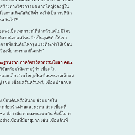
รงสร้างทางวิศวกรรมขนาดใหญ่จัดอยู่ใน
โอกาสเกิดภัยพิบัติต่ำ คงไม่เป็นการดีนัก
นเกินไป?!!
นพังเป็นเหตุการณ์ที่น่ากลัวแต่ไม่มีใคร
ีมากน้อยแค่ไหน จึงเป็นจุดที่ทำให้เรา
กาสที่แผ่นดินไหวรุนแรงที่จะทำให้เขื่อน
นเรื่องที่ยากมากแต่ก็จะทำ”
ีและฐานราก ภาควิชาวิศวกรรมโยธา คณะ
จัยพร้อมให้ความรู้ว่า เขื่อนใน
งและเล็ก ส่วนใหญ่เป็นเขื่อนขนาดเล็กแต่
ช่น เขื่อนศรีนครินทร์, เขื่อนป่าสักชล
ะเขื่อนดินหรือหินถม ส่วนมากใน
สดุก่อสร้างง่ายและคงทน ส่วนเขื่อนที่
 ถือว่ามีความคงทนเช่นกัน ทั้งนี้ไม่ว่า
างเขื่อนที่มีอายุมาก เช่น เขื่อนดินที่