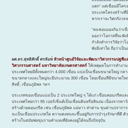
แตก” แต่เขื่อนมีโค
ประเภทโครงสร้างที่มี
หากเราจะวิตกกังวลจ
“คนชอบมองกันว่าเขื่อ
มองว่าโอกาสที่จะพังม
กำลังทำการวิจัยว่าโอ
พังมีเท่าใด ถือว่าเป็
ผศ.ดร.สุทธิศักดิ์ ศรลัมพ
์
หัวหน้าศูนย์วิจัยและพัฒนาวิศวกรรมปฐพ
วิศวกรรมศาสตร์ มหาวิทยาลัยเกษตรศาสตร์
ให้เหตุผลในการทำงานวิ
ประเทศไทยมีทั้งหมดกว่า 4,000 เขื่อน แบ่งเป็นเขื่อนขนาดใหญ่ กลา
ขนาดกลางและใหญ่จะมีประมาณ 300 เขื่อน โดยเขื่อนที่มีขนาดใหญ่ เ
สิทธิ์, เขื่อนภูมิพล ฯลฯ
ประเภทของเขื่อนแบ่งเป็น 2 ประเภทใหญ่ ๆ ได้แก่ เขื่อนคอนกรีตแล
ประเทศไทยกว่า 95 เปอร์เซ็นต์เป็นเขื่อนดินหรือหินถม เนื่องจากหาวั
สร้างด้วยคอนกรีต เช่น เขื่อนภูมิพล แม่มาว ท่าด่าน ขุนด่านปราการชล
จะเป็นเขื่อนประเภทใด ความคงทนจะขึ้นอยู่กับการบำรุงรักษาที่ดี ตัวอย่
สร้างในสมัยพ่อขุนรามคำแหงที่ยังคงอยู่ได้จนถึงปัจจุบัน