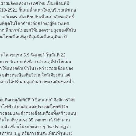
่ายผลิตแห่งประเทศไทย เป็นเขื่อนที่มี
 2519-2521 กั้นแม่น้ำแควใหญ่บริเวณอำเภอ
ศก์เมตร เมื่อเทียบกับเขื่อนป่าสักชลสิทธิ์
ูงที่สุดในโลกกำลังก่อสร้างอยู่ที่ประเทศ
 หาก นึกภาพไม่ออกให้มองความสูงของตึกใบ
ขื่อนที่สูงที่สุดคือเขื่อนภูมิพล มี
นดินไหวขนาด 5.9 ริคเตอร์ ในวันที่ 22
ร วิเคราะห์เชื่อว่าสาเหตุที่ทำให้แผ่น
ทำให้แทรกตัวเข้าไประหว่างรอยเลื่อนของ
ย่างต่อเนื่องที่บริเวณใกล้เคียงกัน แต่
งกล่าวได้ปรับสมดุลกับสภาพแรงดันของน้ำ
กิดเหตุภัยพิบัติ “เขื่อนแตก” จึงมีการวิจัย
ไฟฟ้าฝ่ายผลิตแห่งประเทศไทยที่วิจัย
รตรวจสอบและสำรวจเขื่อนพร้อมทั้งสร้างแบบ
ดินไหวที่รุนแรง 35 เหตุการณ์ มีจำนวน
ากตัวเขื่อนในระยะต่าง ๆ กัน ปรากฏว่า
่ากับ 1 g หรือการสั่นสะเทือนที่รุนแรง