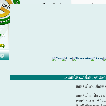
แผ่นดินไหว...'เขื่อนแตก'ไม่ง่
แผ่นดินไหว..เขื่อนแตก
แผ่นดินไหวเป็นปรากฏ
หายร้ายแรงต่อชีวิตแล
สิ่งหนึ่งที่หลายคนยั