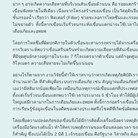
มาก ๆ อาจเกิดความเสียหายที่บริเวณสันเขื่อนด้านบน คือ รอยแตกร้าว
เขื่อนพังทลายในทีเดียว เนื่องจากโครงสร้างของเขื่อน เป็นวัสดุดินจึง
ชั้นกรองน้ำ เรียกว่า ฟิลเตอร์ (Filter) ช่วยชะลอการไหลซึมและกร
ไม่ขยายตัว ทั้งนี้หากเขื่อนเริ่มรั่วจนกระทั่งเขื่อนแตกน่าจะใช้เวลา
เตือนภัยและอพยพ
โดยการไหลซึมที่ผิดปกติภายในตัวเขื่อนจะสามารถทราบได้จากเครื่องม
การวิเคราะห์พบว่าเขื่อนศรีนครินทร์จะเกิดความเสียหายที่สันเขื่อ
ที่มีจุดศูนย์กลางอยู่ภายในระยะ 7 กิโลเมตรจากตัวเขื่อน แต่ถ้าจุดศูน
กิโลเมตร ความเสียหายจะไม่เกิดขึ้นแน่นอน
อย่างไรก็ตามจาก งานวิจัยนี้ทำให้เราทราบว่าหากเกิดเหตุภัยพิบัติเ
จำนวนเท่าใด ที่สำคัญคือระบบการเตือนภัย เช่น สัญญาณเตือนภัย
เองว่ามีสติมากน้อยเพียงใด เหมือนกับเหตุการณ์เขื่อนแตกที่ประเทศสหรั
ตั้งแต่เริ่มรั่วจนเขื่อนแตกพบว่าใช้เวลาประมาณ 5 ชั่วโมง ทำให้มีผู้เสียช
ใหญ่แต่มีเวลามากในการเตือนภัยและอพยพ ทั้งนี้การก่อสร้างเขื่อน
การเรียนรู้ข้อมูลเขื่อนในอดีตของต่างประเทศจึงโชคดีที่เกิดข้อผิ
โดยเพื่อความปลอดภัยของเขื่อนจึงได้มีการติดตั้งเครื่องมือตรวจพฤติ
เครื่องมือวัดแรงดันน้ำ ทำให้ทราบพฤติกรรมของเขื่อนตลอดเวลา ขณ
ก็สำคัญ ซึ่งแบ่งได้เป็น 2 มิติ 1.เจ้าของเขื่อน คือรัฐบาล วิสาหกิจ ต