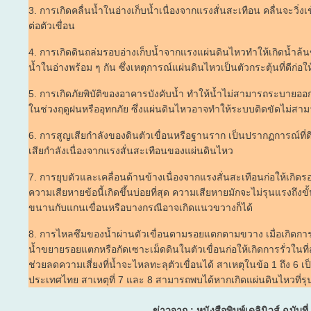
3. การเกิดคลื่นน้ำในอ่างเก็บน้ำเนื่องจากแรงสั่นสะเทือน คลื่นจะวิ่
ต่อตัวเขื่อน
4. การเกิดดินถล่มรอบอ่างเก็บน้ำจากแรงแผ่นดินไหวทำให้เกิดน้ำล้น
น้ำในอ่างพร้อม ๆ กัน ซึ่งเหตุการณ์แผ่นดินไหวเป็นตัวกระตุ้นที่ดีก่อให
5. การเกิดภัยพิบัติของอาคารบังคับน้ำ ทำให้น้ำไม่สามารถระบายออกไ
ในช่วงฤดูฝนหรืออุทกภัย ซึ่งแผ่นดินไหวอาจทำให้ระบบติดขัดไม่สาม
6. การสูญเสียกำลังของดินตัวเขื่อนหรือฐานราก เป็นปรากฏการณ์ที่ด
เสียกำลังเนื่องจากแรงสั่นสะเทือนของแผ่นดินไหว
7. การยุบตัวและเคลื่อนด้านข้างเนื่องจากแรงสั่นสะเทือนก่อให้เก
ความเสียหายข้อนี้เกิดขึ้นบ่อยที่สุด ความเสียหายมักจะไม่รุนแรงถึ
ขนานกับแกนเขื่อนหรือบางกรณีอาจเกิดแนวขวางก็ได้
8. การไหลซึมของน้ำผ่านตัวเขื่อนตามรอยแตกตามขวาง เมื่อเกิดกา
น้ำขยายรอยแตกหรือกัดเซาะเม็ดดินในตัวเขื่อนก่อให้เกิดการรั่วในท
ช่วยลดความเสี่ยงที่น้ำจะไหลทะลุตัวเขื่อนได้ สาเหตุในข้อ 1 ถึง 6 
ประเทศไทย สาเหตุที่ 7 และ 8 สามารถพบได้หากเกิดแผ่นดินไหวที่รุน
ข่าวจาก : หนังสือพิมพ์เดลินิวส์ ฉบับที